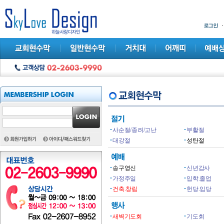
사순절/종려/고난
부활절
대강절
성탄절
송구영신
신년감사
가정주일
입학.졸업
건축.창립
헌당.입당
새벽기도회
기도회