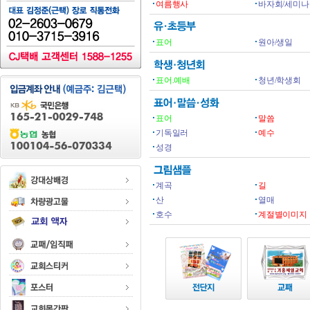
여름행사
바자회/세미나
표어
원아/생일
표어.예배
청년/학생회
표어
말씀
기독일러
예수
성경
계곡
길
산
열매
호수
계절별이미지