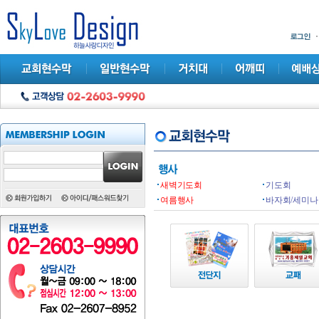
새벽기도회
기도회
여름행사
바자회/세미나