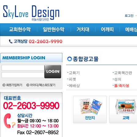
교회기
교회목간판
피켓
성의
예배상
롤/족자봉