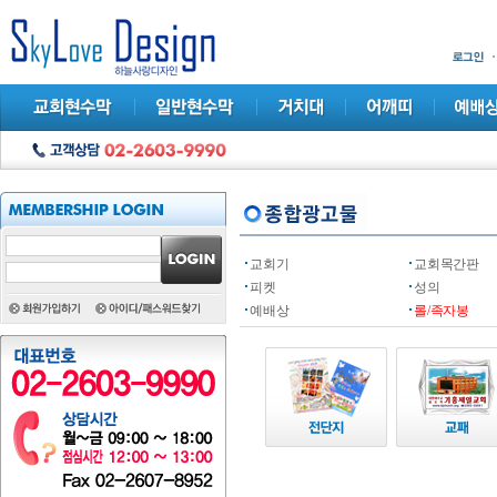
교회기
교회목간판
피켓
성의
예배상
롤/족자봉